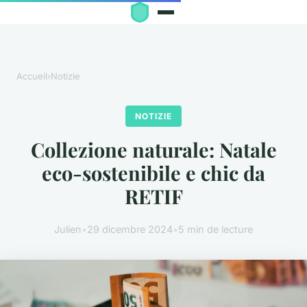
Accueil
›
Notizie
NOTIZIE
Collezione naturale: Natale
eco-sostenibile e chic da
RETIF
Julien
•
29 dicembre 2024
•
5 min de lecture